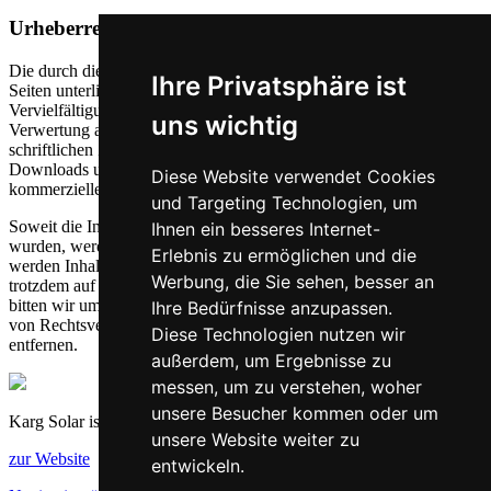
Urheberrecht
Die durch die Seitenbetreiber erstellten Inhalte und Werke auf diesen
Ihre Privatsphäre ist
Seiten unterliegen dem deutschen Urheberrecht. Die
Vervielfältigung, Bearbeitung, Verbreitung und jede Art der
uns wichtig
Verwertung außerhalb der Grenzen des Urheberrechtes bedürfen der
schriftlichen Zustimmung des jeweiligen Autors bzw. Erstellers.
Downloads und Kopien dieser Seite sind nur für den privaten, nicht
Diese Website verwendet Cookies
kommerziellen Gebrauch gestattet.
und Targeting Technologien, um
Soweit die Inhalte auf dieser Seite nicht vom Betreiber erstellt
Ihnen ein besseres Internet-
wurden, werden die Urheberrechte Dritter beachtet. Insbesondere
Erlebnis zu ermöglichen und die
werden Inhalte Dritter als solche gekennzeichnet. Sollten Sie
Werbung, die Sie sehen, besser an
trotzdem auf eine Urheberrechtsverletzung aufmerksam werden,
bitten wir um einen entsprechenden Hinweis. Bei Bekanntwerden
Ihre Bedürfnisse anzupassen.
von Rechtsverletzungen werden wir derartige Inhalte umgehend
Diese Technologien nutzen wir
entfernen.
außerdem, um Ergebnisse zu
messen, um zu verstehen, woher
unsere Besucher kommen oder um
Karg Solar ist eine Marke der Karg Bau GmbH
unsere Website weiter zu
zur Website
entwickeln.