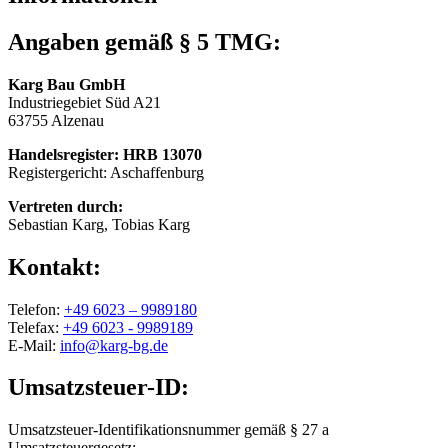
Angaben gemäß § 5 TMG:
Karg Bau GmbH
Industriegebiet Süd A21
63755 Alzenau
Handelsregister: HRB 13070
Registergericht: Aschaffenburg
Vertreten durch:
Sebastian Karg, Tobias Karg
Kontakt:
Telefon:
+49 6023 – 9989180
Telefax:
+49 6023 - 9989189
E-Mail:
info@karg-bg.de
Umsatzsteuer-ID:
Umsatzsteuer-Identifikationsnummer gemäß § 27 a
Umsatzsteuergesetz: